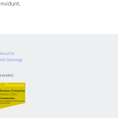
invidunt.
About Us
Job Openings
AWARD